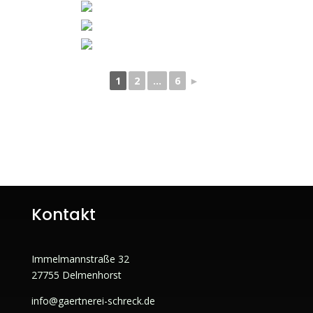
1
2
...
6
►
Kontakt
Immelmannstraße 32
27755 Delmenhorst
info@gaertnerei-schreck.de